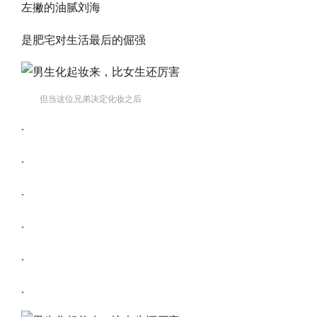
左撇的油腻刘海
是肥宅对生活最后的倔强
但当这位兄弟决定化妆之后
.
.
.
.
.
.