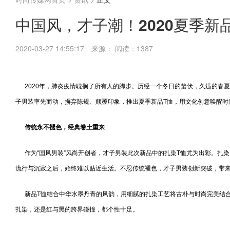
中国风，才子潮！2020夏季新
2020-03-27 14:55:17
来源：
阅读：1387
2020年，肺炎疫情耽搁了所有人的脚步。历经一个冬日的蛰伏，久违的春
子男装率先而动，摒弃陈规、颠覆印象，推出夏季新品T恤，用文化创意唤醒时
传统永不褪色，经典卷土重来
作为“国风男装”风尚开创者，才子男装此次新品中的扎染T恤尤为出彩。扎
流行与沉寂之后，始终难以贴近生活。不忍传统褪色，才子男装创新突破，带
新品T恤结合中华水墨丹青的风韵，用细腻的扎染工艺将古朴与时尚完美结合
扎染，还是红与黑的跨界碰撞，都个性十足。