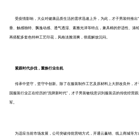
受疫情影响，大众对健康品质生活的需求迅速上升，为此，才子男装特推出“
垂、触感独特、飘逸动感、透气透湿、素雅光泽等特点，兼具棉的舒适性、涤纶
再搭配多套色特种工艺印花，风格淡雅清爽，彻底解放沉闷。
紧跟时代步伐，重焕行业生机
传承中坚守，坚守中创新。除了在服装制作工艺及原材料上大胆改良外，才子
国服装行业正在经历的“洗牌新时代”，才子男装敏锐意识到服装店的传统经营
军。
为适应当前市场发展，公司突破传统营销方式，开通云赢销、线上商城等方式