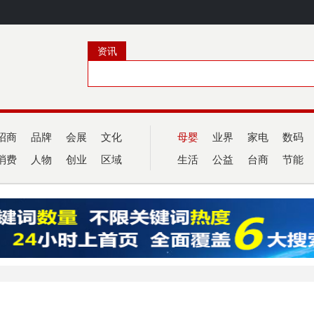
资讯
招商
品牌
会展
文化
母婴
业界
家电
数码
消费
人物
创业
区域
生活
公益
台商
节能