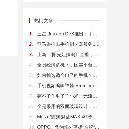
热门文章
三星Linux on DeX推出：手机变身Ub
1.
亚马逊推出手机刷卡器服务Local Regis
2.
上新|《阳光姐妹淘》直播，朵梦小圆点成明星闺蜜
3.
全员经济危机下，医美平台美呗凭什么逆风而行？
4.
如何挑选适合自己的手机？手机行家都知道这三点
5.
手机视频编辑神器-Premiere Rush
6.
薅不了羊毛了？小米一元流量业务即将停止运营
7.
全是采用的双面玻璃设计，这四款手机是华为的高颜
8.
Meizu/魅族 魅蓝MAX 4G智能手机系统
9.
OPPO、华为海外互撕“名牌”，中国手机品牌决
10.