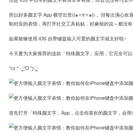
所以好多颜文字 App 横空出世((๑✧ꈊ✧๑))， 但每次满心
如果能够使用 iOS 自带键盘输入可爱的颜文字就太好啦~
今天要为大家推荐的这款「特殊颜文字」应用，它完全可以
⁺ପ( * ु°͈ᗜ °͈)ु
首先打开「特殊颜文字」App，点击你喜欢的颜文字，会弹