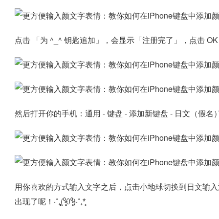
点击 「为 ^_^ 钥匙追加」，会显示「注册完了」，点击 O
用你喜欢的方式输入文字之后，点击小地球切换到日文输入
出现了呢！‧˚₊̥(⁰̷̴͈꒨⁰̷̴͈)‧˚₊*̥