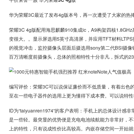
华为荣耀3C最近了发布4g版本号，再一次遭受了大家的热
荣耀3C 4g版配用海思麒麟910集成ic，A9构架四核1.8GHz
变很大。。显示屏选用5英寸高清屏，并应用TFT材料LTPS
的视觉冲击，监控摄像头层面后摄选用sony第二代BSI摄像
百万清晰度前摄像头，总体的照相特性十分非凡，拆式的23
编写评价：荣耀3C可以说保证廉价而不低质量，有着出色
至在一些电子器件的选用上更为懂得下成本费。可以说特性
ID为“taiyuanren1974”的客户表明：手机上的总体
是一些轻。最突显的优势便是充电电池续航能力非常好，不
上的特性，只有说成性价比高较高。内嵌存储空间一开始就