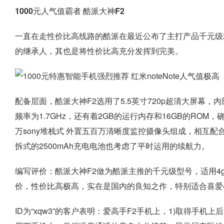
1000元人气值霸者 酷派大神F2
一直在走性价比高线路的酷派在最近公布了主打产品千元级
的继承人，其也是将性价比高充分发挥到完美。
配备层面，酷派大神F2选用了5.5英寸720p超清大屏幕，內
频率为1.7GHz，还有着2GB的运行内存和16GB的ROM
万sony堆栈式 外置五百万清晰度监控摄像头组成，相互
拆式的2500mAh充电电池也考虑了平时运用的续航力。
编写评价：酷派大神F2做为酷派主推的千元级型号，适用4
价，性价比高极高，实在是国内的良知之作，特别适合喜爱
ID为“xqw3”的客户表明：爱高手F2手机上，1)取得手机