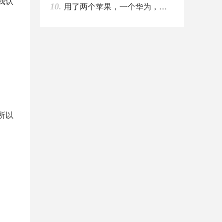
我认
用了两个苹果，一个华为，这次又换了华为，P30
10.
所以