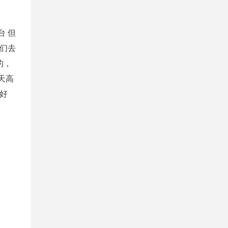
 但
们去
的，
天高
好