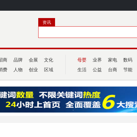
资讯
招商
品牌
会展
文化
母婴
业界
家电
数码
消费
人物
创业
区域
生活
公益
台商
节能