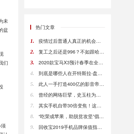
为未
热门文章
的盆
疫情过后普通人真正的机会在哪里？
1.
复工之后还是996？不如跟哈弗抢金币赚外快
2.
现
2020款宝马X3预计春季在全球销售，续航里程
我们
3.
到底是哪些人在开特斯拉-盘点那些高颜值的特斯拉
4.
此人一手打造400亿的影音帝国，如今被捕入狱，
5.
投
曾经的网络巨擘，史玉柱为父母建造巨人苑，中式庭
6.
其实手机自带30倍变焦！这个隐藏望远镜功能，你
7.
“吃荣成苹果，助脱贫攻坚”倡议书
8.
必须
回收宝2019手机品牌保值指数出炉，四款国产品
9.