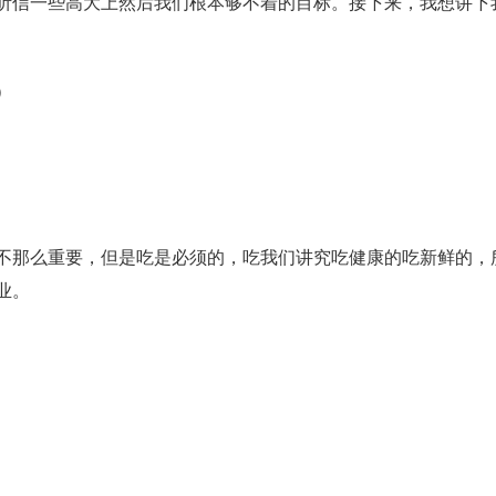
听信一些高大上然后我们根本够不着的目标。接下来，我想讲下
）
不那么重要，但是吃是必须的，吃我们讲究吃健康的吃新鲜的，
业。